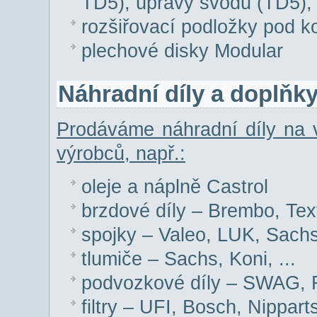
TD5), úpravy svodů (TD5), K&
rozšiřovací podložky pod k
plechové disky Modular
Náhradní díly a doplňk
Prodáváme náhradní díly na
výrobců, např.:
oleje a náplně Castrol
brzdové díly – Brembo, Text
spojky – Valeo, LUK, Sachs,
tlumiče – Sachs, Koni, ...
podvozkové díly – SWAG,
filtry – UFI, Bosch, Nipparts,