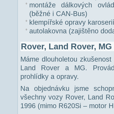
montáže dálkových ovlád
(běžné i CAN-Bus)
klempířské opravy karoseri
autolakovna (zajištěno dod
Rover, Land Rover, MG
Máme dlouholetou zkušenost 
Land Rover a MG. Provádím
prohlídky a opravy.
Na objednávku jsme schopni
všechny vozy Rover, Land Rov
1996 (mimo R620Si – motor H